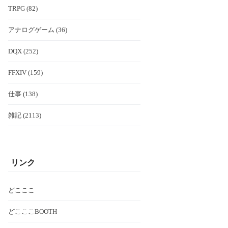
TRPG (82)
アナログゲーム (36)
DQX (252)
FFXIV (159)
仕事 (138)
雑記 (2113)
リンク
どこここ
どこここBOOTH