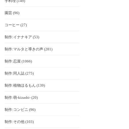
手料理 (149)
園芸 (96)
コーヒー (27)
制作:イナナキア (53)
制作:マルタと導きの声 (281)
制作:忍屋 (1066)
制作:同人誌 (275)
制作:植物ほるもん (139)
制作:萌-kizashi- (20)
制作:コンビニ (96)
制作:その他 (103)