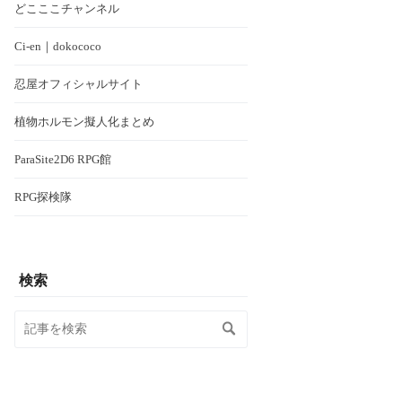
どこここチャンネル
Ci-en｜dokococo
忍屋オフィシャルサイト
植物ホルモン擬人化まとめ
ParaSite2D6 RPG館
RPG探検隊
検索